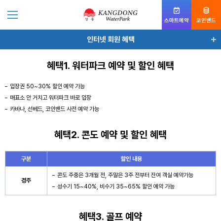
스마트예약
코인밴드
인터넷 회원 혜택
공지사항
혜택1. 워터파크 예약 및 할인 혜택
자주묻는질문
입장권 50~30% 할인 예약 가능
매표소 안 거치고 워터파크 바로 입장
가이드맵
카바나, 선베드, 코인밴드 사전 예약 가능
전화번호안내
혜택2. 콘도 예약 및 할인 혜택
인터넷 회원 혜택
구분
할인 내용
콘도 주중은 3개월 전, 주말은 3주 전부터 잔여 객실 예약가능
경주
성수기 15~40%, 비수기 35~65% 할인 예약 가능
혜택3. 골프 예약