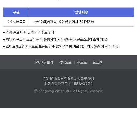
구분
할인 내용
디아너스CC
주중/주말(공휴일) 3주 전 잔여시간 예약가능
각종 골프 대회 및 할인 이벤트 안내
해당 라운드의 스코어 관리(통합예약 > 이용현황 > 골프스코어 조회 가능)
스마트체크인 기능으로 프론트 접수 없이 락카룸 바로 입장 가능 (동반자 관리 기능)
PC버전보기
상단으로
홈으로
로그인
38118 경상북도 경주시 보불로 391
강동 워터파크
Tel. 1588-0776
ⓒ Kangdong Water Park. All Rights Reserved.