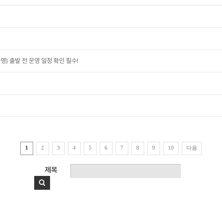
영) 출발 전 운영 일정 확인 필수!
다음
1
2
3
4
5
6
7
8
9
10
제목