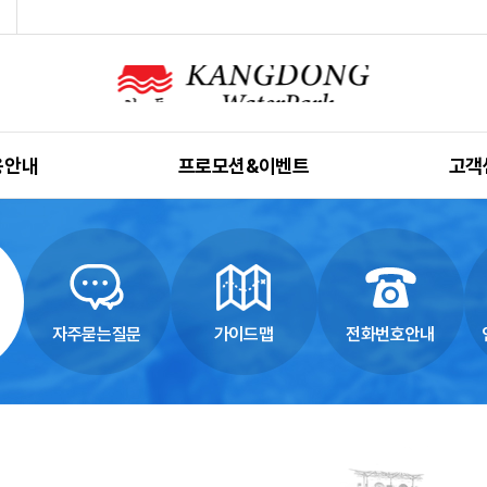
용안내
프로모션&이벤트
고객
영안내
프로모션
공지
용요금
자주 묻
용규칙
가이
자주묻는질문
가이드맵
전화번호안내
인밴드
전화번
시는길
인터넷 
 안내