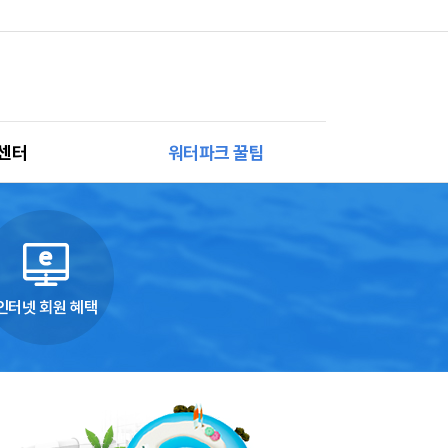
센터
워터파크 꿀팁
사항
3040맘 꿀팁
는 질문
강동GO 10
드맵
강동캠페인
인터넷 회원 혜택
호안내
물절약 캠페인
회원 혜택