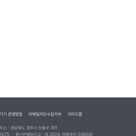
기기 운영방침
이메일무단수집거부
가이드맵
주소 : 경상북도 경주시 보불로 391
2675
통신판매업신고 : 제 2024-경북경주-0486호