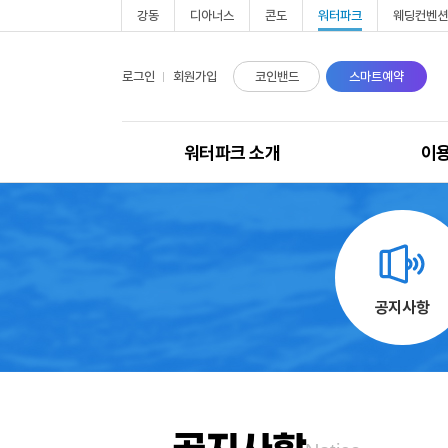
강동
디아너스
콘도
워터파크
웨딩컨벤션
로그인
회원가입
코인밴드
스마트예약
워터파크 소개
이
워터파크 소개
운
포시즌존
이
토렌트존
이
공지사항
웨이브존
코
부대시설
오
주차