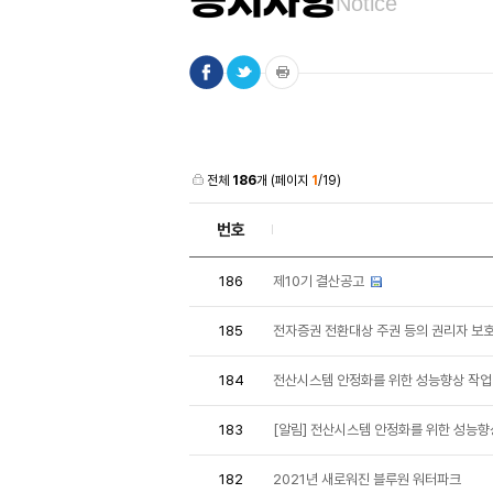
공지사항
Notice
전체
186
개 (페이지
1
/19)
번호
186
제10기 결산공고
185
전자증권 전환대상 주권 등의 권리자 보호
184
전산시스템 안정화를 위한 성능향상 작업 안내(
183
[알림] 전산시스템 안정화를 위한 성능향상 작업
182
2021년 새로워진 블루원 워터파크