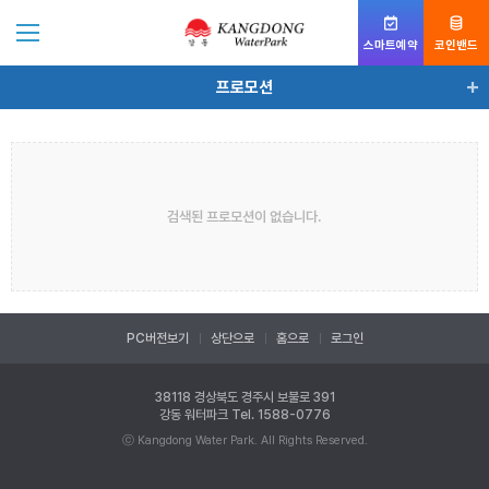
스마트예약
코인밴드
프로모션
프로모션
검색된 프로모션이 없습니다.
PC버전보기
상단으로
홈으로
로그인
38118 경상북도 경주시 보불로 391
강동 워터파크
Tel. 1588-0776
ⓒ Kangdong Water Park. All Rights Reserved.