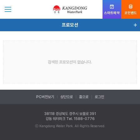
스마트예약
코인밴드
프로모션
프로모션
검색된 프로모션이 없습니다.
PC버전보기
상단으로
홈으로
로그인
38118 경상북도 경주시 보불로 391
강동 워터파크
Tel. 1588-0776
ⓒ Kangdong Water Park. All Rights Reserved.