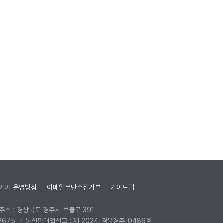
기기 운영방침
이메일무단수집거부
가이드맵
주소 : 경상북도 경주시 보불로 391
2675
통신판매업신고 : 제 2024-경북경주-0486호