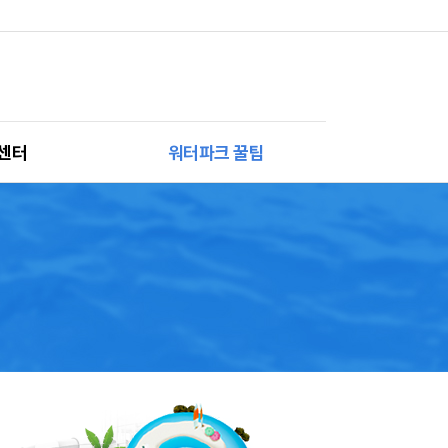
센터
워터파크 꿀팁
사항
3040맘 꿀팁
는 질문
강동GO 10
드맵
강동캠페인
호안내
물절약 캠페인
회원 혜택