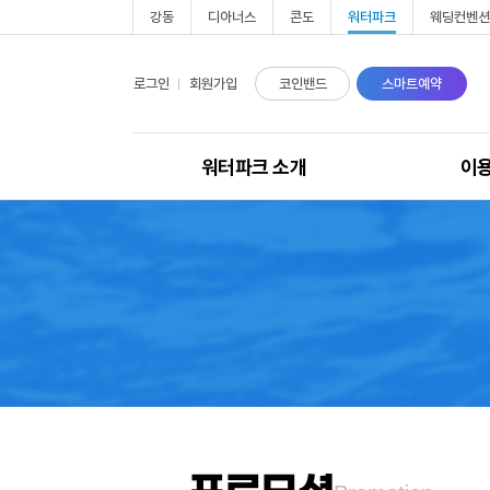
강동
디아너스
콘도
워터파크
웨딩컨벤션
로그인
회원가입
코인밴드
스마트예약
워터파크 소개
이
워터파크 소개
운
포시즌존
이
토렌트존
이
웨이브존
코
부대시설
오
주차