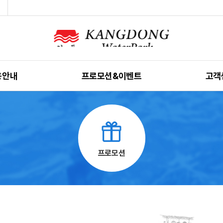
용안내
프로모션&이벤트
고객
영안내
프로모션
공지
용요금
자주 묻
용규칙
가이
프로모션
인밴드
전화번
시는길
인터넷 
 안내