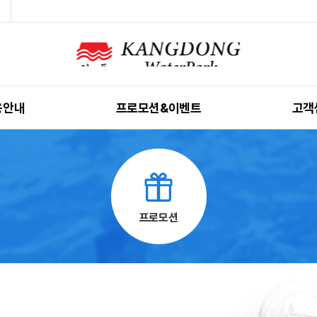
용안내
프로모션&이벤트
고객
영안내
프로모션
공지
용요금
자주 묻
용규칙
가이
프로모션
인밴드
전화번
시는길
인터넷 
 안내