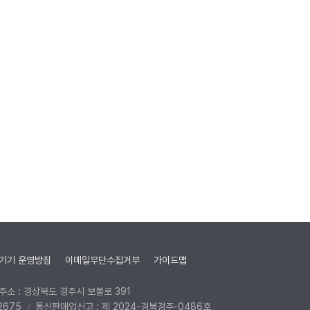
기기 운영방침
이메일무단수집거부
가이드맵
주소 : 경상북도 경주시 보불로 391
2675
통신판매업신고 : 제 2024-경북경주-0486호