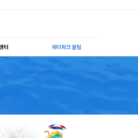
센터
워터파크 꿀팁
사항
3040맘 꿀팁
는 질문
강동GO 10
드맵
강동캠페인
호안내
물절약 캠페인
회원 혜택