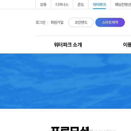
강동
디아너스
콘도
워터파크
웨딩컨벤션
로그인
회원가입
코인밴드
스마트예약
워터파크 소개
이
워터파크 소개
운
포시즌존
이
토렌트존
이
웨이브존
코
부대시설
오
주차