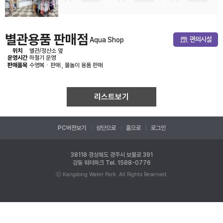
별관용품 판매점
Aqua Shop
위치
별관/정산소 옆
운영시간
하절기 운영
판매품목
수영복ㆍ판매 , 물놀이 용품 판매
리스트보기
PC버전보기
상단으로
홈으로
로그인
38118 경상북도 경주시 보불로 391
강동 워터파크
Tel. 1588-0776
ⓒ Kangdong Water Park. All Rights Reserved.