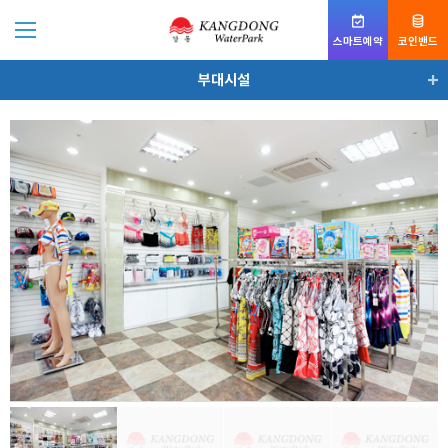
스마트예약
코인밴드
부대시설
워터파크 소개
포시즌존
토렌트존
웨이브존
부대시설