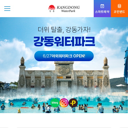
스마트예약
코인밴드
더위 탈출, 강동가자!
강동워터파크
6/27
야외워터파크 OPEN!